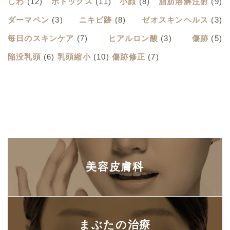
しわ
(12)
ボトックス
(11)
小顔
(8)
脂肪溶解注射
(9)
ダーマペン
(3)
ニキビ跡
(8)
ゼオスキンヘルス
(3)
毎日のスキンケア
(7)
ヒアルロン酸
(3)
傷跡
(5)
陥没乳頭
(6)
乳頭縮小
(10)
傷跡修正
(7)
美容皮膚科
まぶたの治療