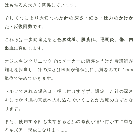
はもちろん大きく関係しています。
そしてなにより大切なのが
針の深さ・細さ・圧力のかけか
た・反復回数
です。
これらは一歩間違えると
色素沈着、肌荒れ、毛嚢炎、傷、内
出血
に直結します。
オジスキンクリニックではメーカーの指導をうけた看護師が
施術を担当し、針の深さは医師が部位別に肌質をみて0.1mm
単位で決めていきます。
セルフでされる場合は・押し付けすぎず、設定した針の深さ
をしっかり肌の真皮へ入れ込んでいくことが治療のカギとな
ります。
また、使用する針も太すぎると肌の修復が追い付かずに単な
るキズアト形成になります…。