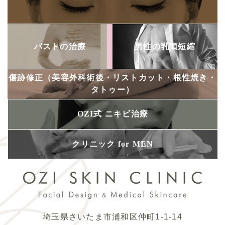
バストの治療
男性の乳頭短縮
傷跡修正
（美容外科術後・
リストカット・
根性焼き・
タトゥー）
OZI式
ニキビ治療
クリニック
for MEN
埼玉県さいたま市浦和区仲町1-1-14