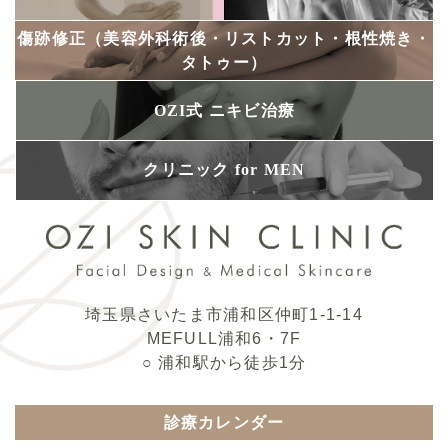
傷跡修正
（美容外科術後・
リストカット・
根性焼き・
タトゥー）
OZI式
ニキビ治療
クリニック for MEN
埼玉県さいたま市浦和区仲町1-1-14
MEFULL浦和6・7F
○ 浦和駅から徒歩1分
診療カレンダー