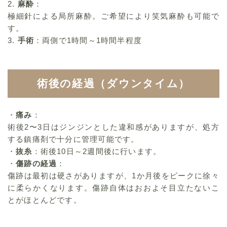
2.
麻酔
：
極細針による局所麻酔。ご希望により笑気麻酔も可能で
す。
3.
手術
：両側で1時間～1時間半程度
術後の経過（ダウンタイム）
・
痛み
：
術後2〜3日はジンジンとした違和感がありますが、処方
する鎮痛剤で十分に管理可能です。
・
抜糸
：術後10日～2週間後に行います。
・
傷跡の経過
：
傷跡は最初は硬さがありますが、1か月後をピークに徐々
に柔らかくなります。傷跡自体はおおよそ目立たないこ
とがほとんどです。