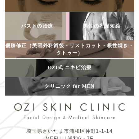
バストの治療
男性の乳頭短縮
傷跡修正
（美容外科術後・
リストカット・
根性焼き・
タトゥー）
OZI式
ニキビ治療
クリニック
for MEN
埼玉県さいたま市浦和区仲町1-1-14
MEFULL浦和6・7F