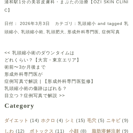
浦和駅1分の美容皮膚科・まぶたの治療【OZI SKIN CLINI
C】
日付：
2026年3月3日
カテゴリ：
乳頭縮小
and tagged
乳
頭縮小
,
乳頭縮小術
,
乳頭肥大
,
形成外科専門医
,
症例写真
<<
乳頭縮小術のダウンタイムは
どれくらい？
【大宮・東京エリア】
術前〜3か月後まで
形成外科専門医が
症例写真で解説
|
【形成外科専門医監修】
乳頭縮小術の傷跡はばれる？
目立つ？症例写真で解説
>>
Category
ダイエット
(14)
ホクロ
(4)
シミ
(15)
毛穴
(5)
ニキビ
(9)
しわ
(12)
ボトックス
(11)
小顔
(8)
脂肪溶解注射
(9)