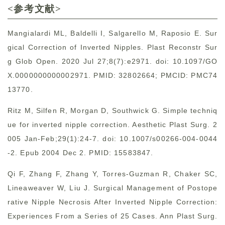
<参考文献>
Mangialardi ML, Baldelli I, Salgarello M, Raposio E. Sur
gical Correction of Inverted Nipples. Plast Reconstr Sur
g Glob Open. 2020 Jul 27;8(7):e2971. doi: 10.1097/GO
X.0000000000002971. PMID: 32802664; PMCID: PMC74
13770.
Ritz M, Silfen R, Morgan D, Southwick G. Simple techniq
ue for inverted nipple correction. Aesthetic Plast Surg. 2
005 Jan-Feb;29(1):24-7. doi: 10.1007/s00266-004-0044
-2. Epub 2004 Dec 2. PMID: 15583847.
Qi F, Zhang F, Zhang Y, Torres-Guzman R, Chaker SC,
Lineaweaver W, Liu J. Surgical Management of Postope
rative Nipple Necrosis After Inverted Nipple Correction:
Experiences From a Series of 25 Cases. Ann Plast Surg.