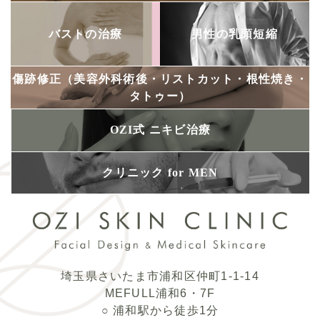
バストの治療
男性の乳頭短縮
傷跡修正
（美容外科術後・
リストカット・
根性焼き・
タトゥー）
OZI式
ニキビ治療
クリニック
for MEN
埼玉県さいたま市浦和区仲町1-1-14
MEFULL浦和6・7F
○ 浦和駅から徒歩1分