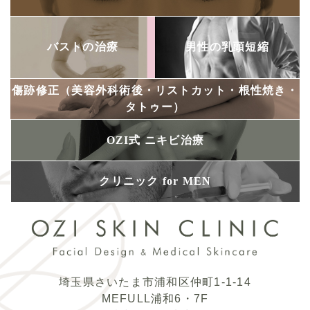
バストの治療
男性の乳頭短縮
傷跡修正
（美容外科術後・
リストカット・
根性焼き・
タトゥー）
OZI式
ニキビ治療
クリニック
for MEN
埼玉県さいたま市浦和区仲町1-1-14
MEFULL浦和6・7F